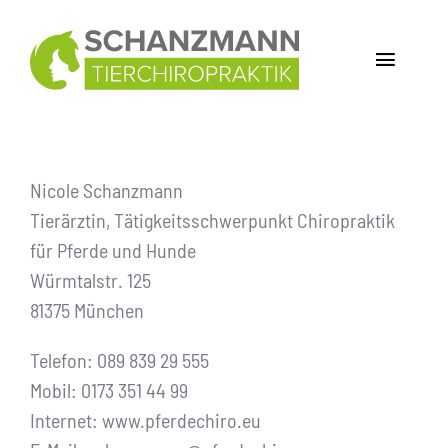
Zum
Inhalt
Toggle
springen
Navigat
Home
Chiropraktik bei Pferden
Nicole Schanzmann
Tierärztin, Tätigkeitsschwerpunkt Chiropraktik
Über mich
für Pferde und Hunde
Würmtalstr. 125
Selbsttest
81375 München
Kontakt
Telefon: 089 839 29 555
Mobil: 0173 351 44 99
Internet: www.pferdechiro.eu